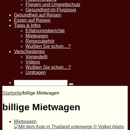
Fliegen und Umweltschutz
Gesundheit im Flugzeug
Gesundheit auf Reisen
Essen auf Reisen
Tipps & Infos
Erfahrungsberichte
Mietwagen
Reisezubehör
Wußten Sie schon…?
Verschiedenes
Vorgestellt
Videos
Wußten Sie schon…?
Umfragen
Suche
nach
Startseite
/
billige Mietwagen
billige Mietwagen
Mietwagen