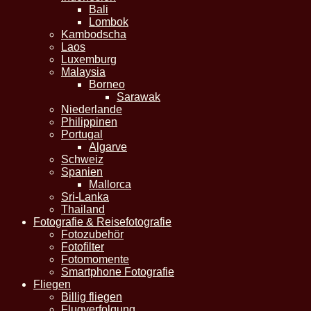
Bali
Lombok
Kambodscha
Laos
Luxemburg
Malaysia
Borneo
Sarawak
Niederlande
Philippinen
Portugal
Algarve
Schweiz
Spanien
Mallorca
Sri-Lanka
Thailand
Fotografie & Reisefotografie
Fotozubehör
Fotofilter
Fotomomente
Smartphone Fotografie
Fliegen
Billig fliegen
Flugverfolgung