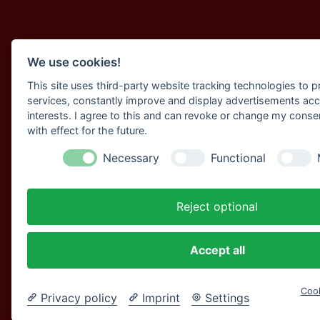
We use cookies!
This site uses third-party website tracking technologies to pr
services, constantly improve and display advertisements acc
interests. I agree to this and can revoke or change my conse
with effect for the future.
Necessary
Functional
Reject optional
Accept all
Cook
Privacy policy
Imprint
Settings