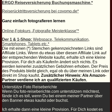
ERGO Reiseversicherung Buchungsmaschine.*
Reiserücktrittsversicherung bei covomo.de*
Ganz einfach fotografieren lernen
Online-Fotokurs „Fotografie Meisterklasse“*
Der 1 & 1-Shop:
Webspace, Telekommunikation,
Smartphones, Tablets etc.*
Die mit einen (*) Sternchen gekennzeichneten Links sind
Affiliate Links. Wenn du etwas über diesen Affiliate Link auf
der entsprechenden Website kaufst, erhalte ich eine kleine
Provision. Für dich als Käufer/in ändert sich nichts. Es
werden keinerlei zusätzlichen Gebühren erhoben. Der Preis
des Produkts bleibt gleich, egal ob du über meinen Link oder
direkt im Shop kaufst.
Zusätzlicher Hinweis: Als Amazon-
Partner verdiene ich an qualifizierten Käufen.
Unterstütze Foto Reiseberichte
Wenn Du foto-reiseberichte.com unterstützen möchtest,
fände ich es toll, wenn Du bei einem meiner Partner über
den Banner etwas kaufst oder buchst.
Ich erhalte dann eine kleine Provision. Für Dich kostet es