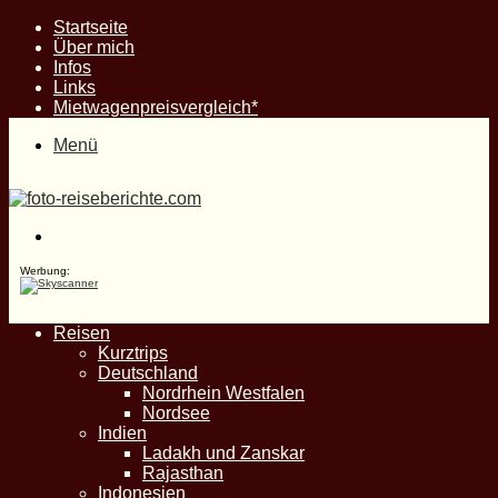
Startseite
Über mich
Infos
Links
Mietwagenpreisvergleich*
Menü
Suche
nach
Werbung:
Reisen
Kurztrips
Deutschland
Nordrhein Westfalen
Nordsee
Indien
Ladakh und Zanskar
Rajasthan
Indonesien