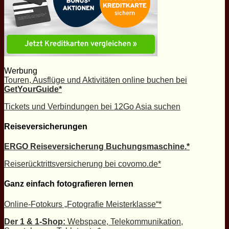
Werbung
Touren, Ausflüge und Aktivitäten online buchen bei
GetYourGuide*
Tickets und Verbindungen bei 12Go Asia suchen
Reiseversicherungen
ERGO Reiseversicherung Buchungsmaschine.*
Reiserücktrittsversicherung bei covomo.de*
Ganz einfach fotografieren lernen
Online-Fotokurs „Fotografie Meisterklasse“*
Der 1 & 1-Shop:
Webspace, Telekommunikation,