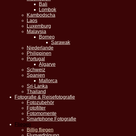
Bali
Lombok
Kambodscha
Laos
Luxemburg
Malaysia
Borneo
Sarawak
Niederlande
Philippinen
Portugal
Algarve
Schweiz
Spanien
Mallorca
Sri-Lanka
Thailand
Fotografie & Reisefotografie
Fotozubehör
Fotofilter
Fotomomente
Smartphone Fotografie
Fliegen
Billig fliegen
Flugverfolgung