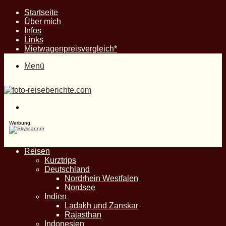
Startseite
Über mich
Infos
Links
Mietwagenpreisvergleich*
Menü
Suche
nach
Werbung:
Reisen
Kurztrips
Deutschland
Nordrhein Westfalen
Nordsee
Indien
Ladakh und Zanskar
Rajasthan
Indonesien