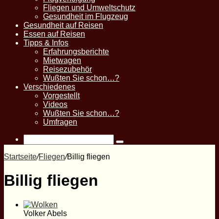
Fliegen und Umweltschutz
Gesundheit im Flugzeug
Gesundheit auf Reisen
Essen auf Reisen
Tipps & Infos
Erfahrungsberichte
Mietwagen
Reisezubehör
Wußten Sie schon…?
Verschiedenes
Vorgestellt
Videos
Wußten Sie schon…?
Umfragen
Suche
nach
Startseite
/
Fliegen
/
Billig fliegen
Billig fliegen
Volker Abels