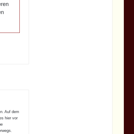
eren
en
en. Auf dem
es hier vor
ue
erwegs.