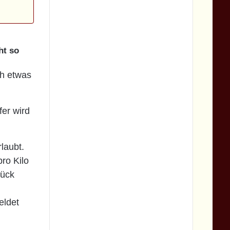
ht so
ch etwas
fer wird
laubt.
ro Kilo
tück
eldet