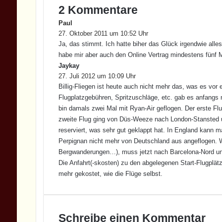
2 Kommentare
Paul
s
27. Oktober 2011 um 10:52 Uhr
a
Ja, das stimmt. Ich hatte biher das Glück irgendwie alle
g
t
habe mir aber auch den Online Vertrag mindestens fünf M
:
Jaykay
s
27. Juli 2012 um 10:09 Uhr
a
Billig-Fliegen ist heute auch nicht mehr das, was es vor
g
t
Flugplatzgebühren, Spritzuschläge, etc. gab es anfangs noch
:
bin damals zwei Mal mit Ryan-Air geflogen. Der erste Fl
zweite Flug ging von Düs-Weeze nach London-Stansted u
reserviert, was sehr gut geklappt hat. In England kann
Perpignan nicht mehr von Deutschland aus angeflogen. We
Bergwanderungen…), muss jetzt nach Barcelona-Nord un
Die Anfahrt(-skosten) zu den abgelegenen Start-Flugplät
mehr gekostet, wie die Flüge selbst.
Schreibe einen Kommentar