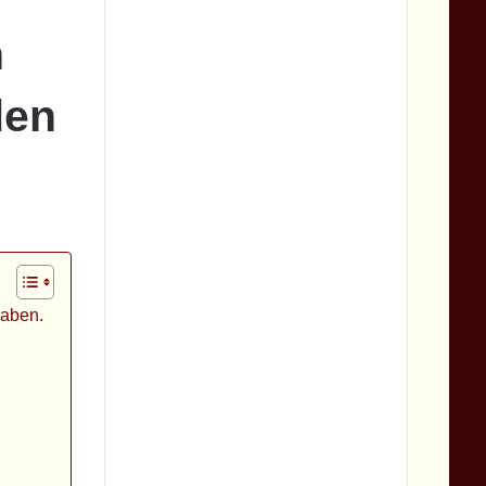
n
den
haben.