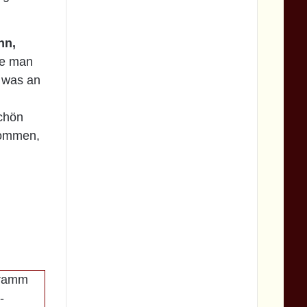
nn,
te man
 was an
schön
kommen,
gramm
-