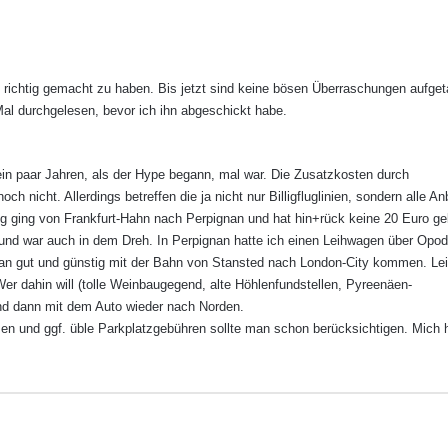
s richtig gemacht zu haben. Bis jetzt sind keine bösen Überraschungen aufget
al durchgelesen, bevor ich ihn abgeschickt habe.
 ein paar Jahren, als der Hype begann, mal war. Die Zusatzkosten durch
 nicht. Allerdings betreffen die ja nicht nur Billigfluglinien, sondern alle Anb
ug ging von Frankfurt-Hahn nach Perpignan und hat hin+rück keine 20 Euro ge
nd war auch in dem Dreh. In Perpignan hatte ich einen Leihwagen über Opo
 man gut und günstig mit der Bahn von Stansted nach London-City kommen. Lei
r dahin will (tolle Weinbaugegend, alte Höhlenfundstellen, Pyreenäen-
d dann mit dem Auto wieder nach Norden.
zen und ggf. üble Parkplatzgebühren sollte man schon berücksichtigen. Mich 