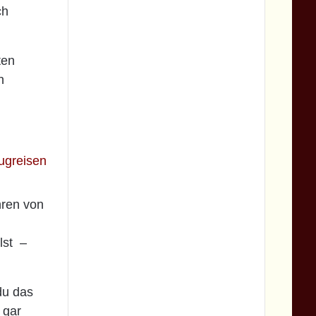
ch
ten
n
hren von
m
lst –
du das
 gar