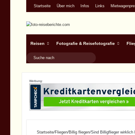
Startseite
Über mich
Infos
Links
Mietwagenprei
Reisen
Fotografie & Reisefotografie
Fli
Suche
nach
Werbung:
Startseite
/
Fliegen
/
Billig fliegen
/
Sind Billigflieger wirklic