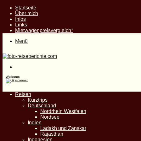
Startseite
Über mich
Infos
Links
Mietwagenpreisvergleich*
Menü
Suche
nach
Werbung:
Reisen
Kurztrips
Deutschland
Nordrhein Westfalen
Nordsee
Indien
Ladakh und Zanskar
Rajasthan
Indonesien