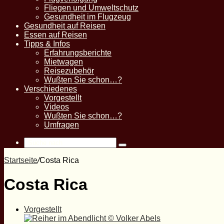
Fliegen und Umweltschutz
Gesundheit im Flugzeug
Gesundheit auf Reisen
Essen auf Reisen
Tipps & Infos
Erfahrungsberichte
Mietwagen
Reisezubehör
Wußten Sie schon…?
Verschiedenes
Vorgestellt
Videos
Wußten Sie schon…?
Umfragen
Suche
nach
Startseite
/
Costa Rica
Costa Rica
Vorgestellt