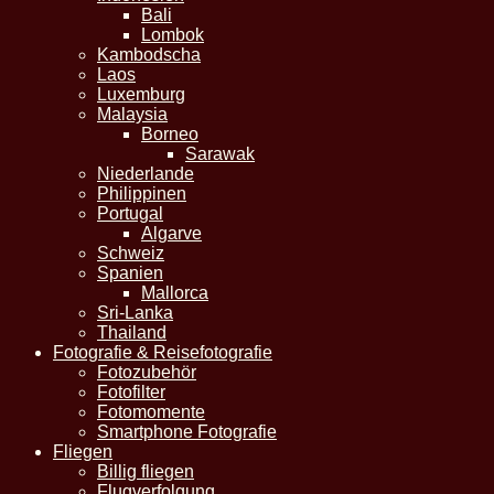
Bali
Lombok
Kambodscha
Laos
Luxemburg
Malaysia
Borneo
Sarawak
Niederlande
Philippinen
Portugal
Algarve
Schweiz
Spanien
Mallorca
Sri-Lanka
Thailand
Fotografie & Reisefotografie
Fotozubehör
Fotofilter
Fotomomente
Smartphone Fotografie
Fliegen
Billig fliegen
Flugverfolgung