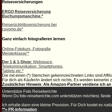
Reiseversicherungen
ERGO Reiseversicherung
Buchungsmaschine.*
Reiserücktrittsversicherung bei
covomo.de*
Ganz einfach fotografieren lernen
Online-Fotokurs „Fotografie
Meisterklasse“*
Der 1 & 1-Shop:
Webspace,
Telekommunikation, Smartphones,
Tablets etc.*
Die mit einen (*) Sternchen gekennzeichneten Links sind Affili
Für dich als Käufer/in ändert sich nichts. Es werden keinerlei
Zusätzlicher Hinweis: Als Amazon-Partner verdiene ich an 
Unterstütze Foto Reiseberichte
Wenn Du foto-reiseberichte.com unterstützen möchtest, fände 
Ich erhalte dann eine kleine Provision. Für Dich kostet es nat
**= PR-Information