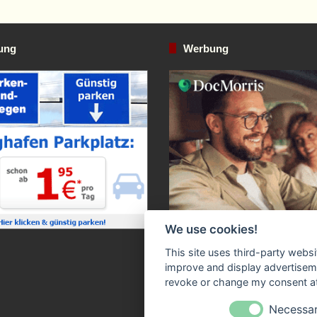
ung
Werbung
We use cookies!
This site uses third-party websi
improve and display advertisemen
revoke or change my consent at 
Necessa