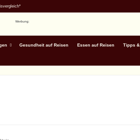
svergleich*
Werbung:
egen
Gesundheit auf Reisen
Essen auf Reisen
Tipps &