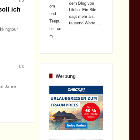
2
dem Blog von
oll ich
Likibu:
Ein Bild
sagt mehr als
tausend Worte ...
kkingtour
0
Werbung
im Jahre