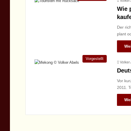
Volker
Wie 
kauf
Der ric
plant o
Wei
Vorgestellt
Volker
Deut
Vor kur
2011. T
Wei