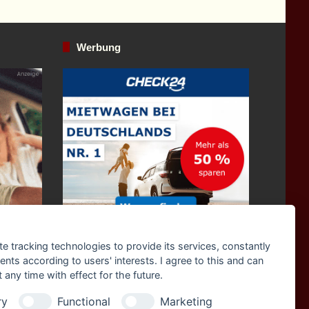
Werbung
te tracking technologies to provide its services, constantly
Zum Mietwagen Preisvergleich!*
ts according to users' interests. I agree to this and can
any time with effect for the future.
ry
Functional
Marketing
Reisepartner finden