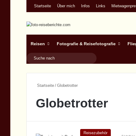
Startseite
Über mich
Infos
Links
Mietwagenprei
Reisen
Fotografie & Reisefotografie
Fli
Suche
nach
Startseite
/
Globetrotter
Globetrotter
Reisezubehör