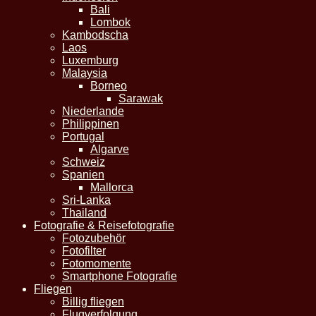
Bali
Lombok
Kambodscha
Laos
Luxemburg
Malaysia
Borneo
Sarawak
Niederlande
Philippinen
Portugal
Algarve
Schweiz
Spanien
Mallorca
Sri-Lanka
Thailand
Fotografie & Reisefotografie
Fotozubehör
Fotofilter
Fotomomente
Smartphone Fotografie
Fliegen
Billig fliegen
Flugverfolgung