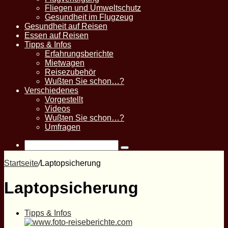
Fliegen und Umweltschutz
Gesundheit im Flugzeug
Gesundheit auf Reisen
Essen auf Reisen
Tipps & Infos
Erfahrungsberichte
Mietwagen
Reisezubehör
Wußten Sie schon…?
Verschiedenes
Vorgestellt
Videos
Wußten Sie schon…?
Umfragen
Suche
nach
Startseite
/
Laptopsicherung
Laptopsicherung
Tipps & Infos