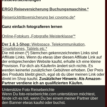
ERGO Reiseversicherung Buchungsmaschine.*
Reiserücktrittsversicherung bei covomo.de*
Ganz einfach fotografieren lernen
Online-Fotokurs „Fotografie Meisterklasse“*
Der 1 & 1-Shop:
Webspace, Telekommunikation,
Smartphones, Tablets etc.*
Die mit einen (*) Sternchen gekennzeichneten Links sind
Affiliate Links. Wenn du etwas über diesen Affiliate Link auf
der entsprechenden Website kaufst, erhalte ich eine kleine
Provision. Für dich als Käufer/in ändert sich nichts. Es
werden keinerlei zusätzlichen Gebühren erhoben. Der Preis
des Produkts bleibt gleich, egal ob du über meinen Link oder
direkt im Shop kaufst.
Zusätzlicher Hinweis: Als Amazon-
Partner verdiene ich an qualifizierten Käufen.
Unterstütze Foto Reiseberichte
Wenn Du foto-reiseberichte.com unterstützen möchtest,
fände ich es toll, wenn Du bei einem meiner Partner über
den Banner etwas kaufst oder buchst.