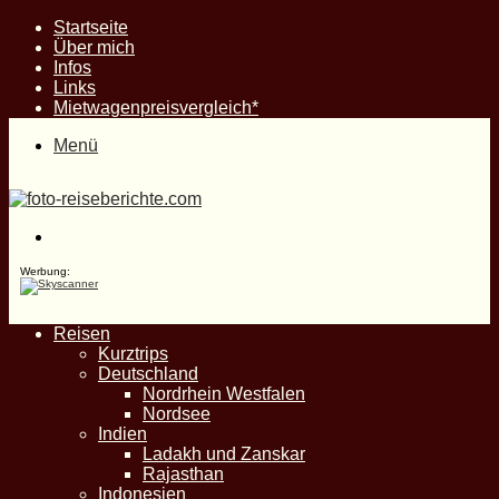
Startseite
Über mich
Infos
Links
Mietwagenpreisvergleich*
Menü
Suche
nach
Werbung:
Reisen
Kurztrips
Deutschland
Nordrhein Westfalen
Nordsee
Indien
Ladakh und Zanskar
Rajasthan
Indonesien