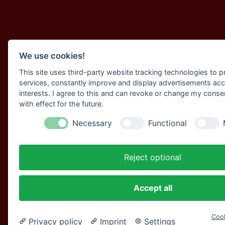
We use cookies!
This site uses third-party website tracking technologies to pr
services, constantly improve and display advertisements acc
interests. I agree to this and can revoke or change my conse
with effect for the future.
Necessary
Functional
Reject optional
Accept all
Cook
Privacy policy
Imprint
Settings