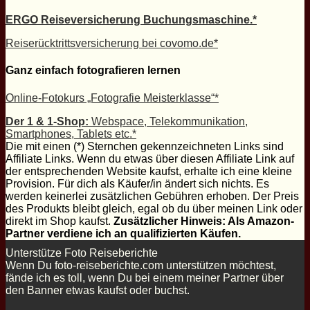
ERGO Reiseversicherung Buchungsmaschine.*
Reiserücktrittsversicherung bei covomo.de*
Ganz einfach fotografieren lernen
Online-Fotokurs „Fotografie Meisterklasse“*
Der 1 & 1-Shop:
Webspace, Telekommunikation,
Smartphones, Tablets etc.*
Die mit einen (*) Sternchen gekennzeichneten Links sind
Affiliate Links. Wenn du etwas über diesen Affiliate Link auf
der entsprechenden Website kaufst, erhalte ich eine kleine
Provision. Für dich als Käufer/in ändert sich nichts. Es
werden keinerlei zusätzlichen Gebühren erhoben. Der Preis
des Produkts bleibt gleich, egal ob du über meinen Link oder
direkt im Shop kaufst.
Zusätzlicher Hinweis: Als Amazon-
Partner verdiene ich an qualifizierten Käufen.
Unterstütze Foto Reiseberichte
Wenn Du foto-reiseberichte.com unterstützen möchtest,
fände ich es toll, wenn Du bei einem meiner Partner über
den Banner etwas kaufst oder buchst.