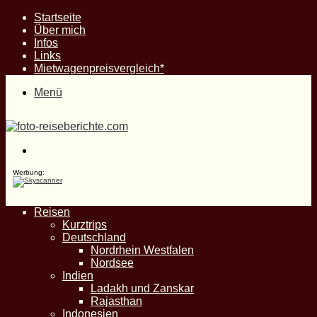
Startseite
Über mich
Infos
Links
Mietwagenpreisvergleich*
Menü
Suche
nach
Werbung:
Reisen
Kurztrips
Deutschland
Nordrhein Westfalen
Nordsee
Indien
Ladakh und Zanskar
Rajasthan
Indonesien