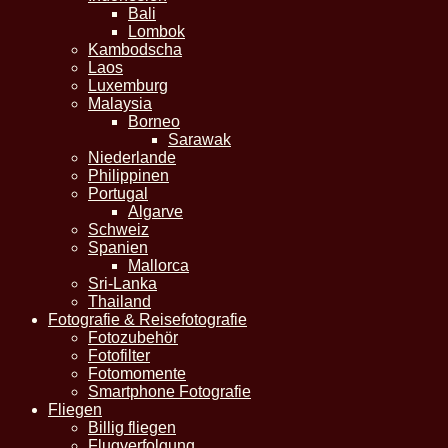
Bali
Lombok
Kambodscha
Laos
Luxemburg
Malaysia
Borneo
Sarawak
Niederlande
Philippinen
Portugal
Algarve
Schweiz
Spanien
Mallorca
Sri-Lanka
Thailand
Fotografie & Reisefotografie
Fotozubehör
Fotofilter
Fotomomente
Smartphone Fotografie
Fliegen
Billig fliegen
Flugverfolgung