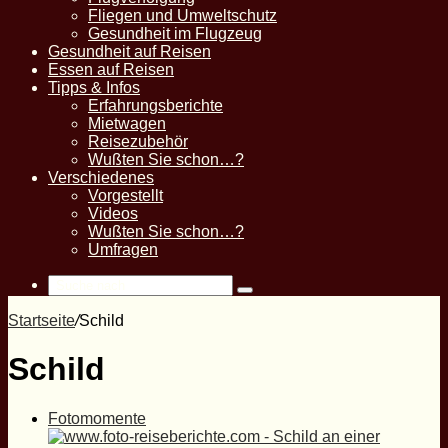
Fliegen und Umweltschutz
Gesundheit im Flugzeug
Gesundheit auf Reisen
Essen auf Reisen
Tipps & Infos
Erfahrungsberichte
Mietwagen
Reisezubehör
Wußten Sie schon…?
Verschiedenes
Vorgestellt
Videos
Wußten Sie schon…?
Umfragen
Suche
nach
Startseite
/
Schild
Schild
Fotomomente