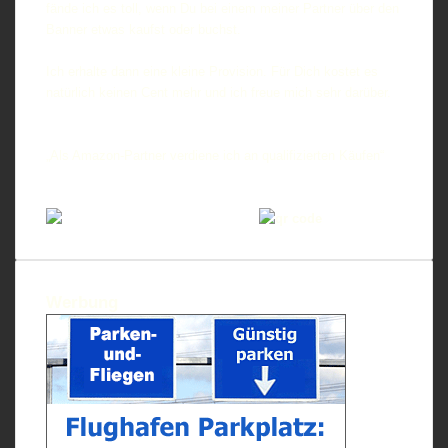
fände ich es toll, wenn Du bei einem meiner Partner über den
Banner etwas kaufst oder buchst.
Ich erhalte dann eine kleine Provision. Für Dich kostet es
natürlich keinen Cent mehr und ich freue mich sehr darüber.
*= Partnerlinks
**= PR-Information
„Als Amazon-Partner verdiene ich an qualifizierten Käufen“
Widerruf Ergo Reiseversicherungen
Werbung