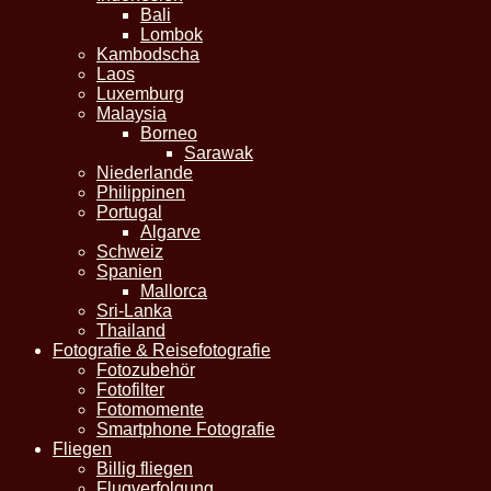
Bali
Lombok
Kambodscha
Laos
Luxemburg
Malaysia
Borneo
Sarawak
Niederlande
Philippinen
Portugal
Algarve
Schweiz
Spanien
Mallorca
Sri-Lanka
Thailand
Fotografie & Reisefotografie
Fotozubehör
Fotofilter
Fotomomente
Smartphone Fotografie
Fliegen
Billig fliegen
Flugverfolgung