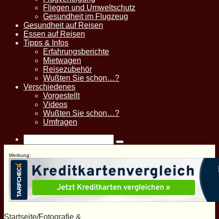
Fliegen und Umweltschutz
Gesundheit im Flugzeug
Gesundheit auf Reisen
Essen auf Reisen
Tipps & Infos
Erfahrungsberichte
Mietwagen
Reisezubehör
Wußten Sie schon…?
Verschiedenes
Vorgestellt
Videos
Wußten Sie schon…?
Umfragen
Suche
nach
Werbung:
Startseite
/
Fotografie &