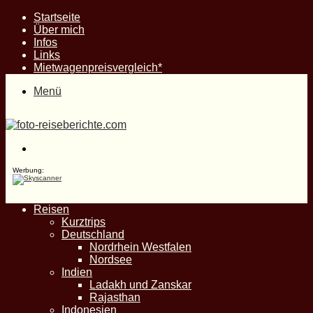
Startseite
Über mich
Infos
Links
Mietwagenpreisvergleich*
Menü
Suche
nach
Werbung:
Reisen
Kurztrips
Deutschland
Nordrhein Westfalen
Nordsee
Indien
Ladakh und Zanskar
Rajasthan
Indonesien