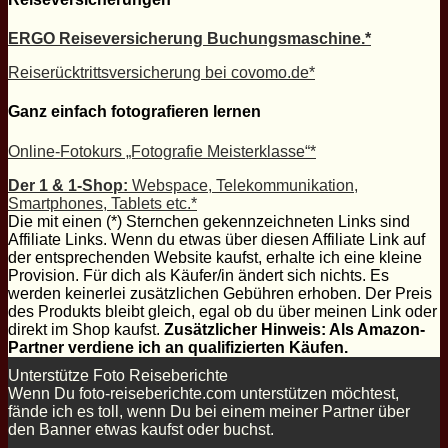
ERGO Reiseversicherung Buchungsmaschine.*
Reiserücktrittsversicherung bei covomo.de*
Ganz einfach fotografieren lernen
Online-Fotokurs „Fotografie Meisterklasse“*
Der 1 & 1-Shop:
Webspace, Telekommunikation,
Smartphones, Tablets etc.*
Die mit einen (*) Sternchen gekennzeichneten Links sind
Affiliate Links. Wenn du etwas über diesen Affiliate Link auf
der entsprechenden Website kaufst, erhalte ich eine kleine
Provision. Für dich als Käufer/in ändert sich nichts. Es
werden keinerlei zusätzlichen Gebühren erhoben. Der Preis
des Produkts bleibt gleich, egal ob du über meinen Link oder
direkt im Shop kaufst.
Zusätzlicher Hinweis: Als Amazon-
Partner verdiene ich an qualifizierten Käufen.
Unterstütze Foto Reiseberichte
Wenn Du foto-reiseberichte.com unterstützen möchtest,
fände ich es toll, wenn Du bei einem meiner Partner über
den Banner etwas kaufst oder buchst.