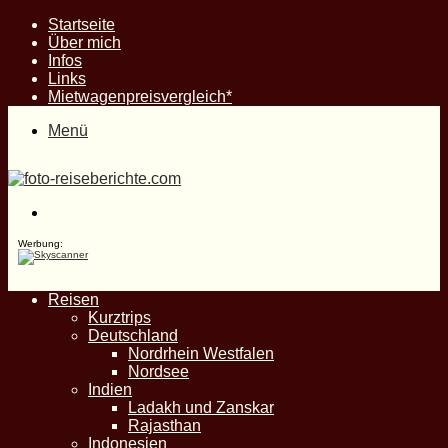
Startseite
Über mich
Infos
Links
Mietwagenpreisvergleich*
Menü
Suche
nach
Werbung:
Reisen
Kurztrips
Deutschland
Nordrhein Westfalen
Nordsee
Indien
Ladakh und Zanskar
Rajasthan
Indonesien