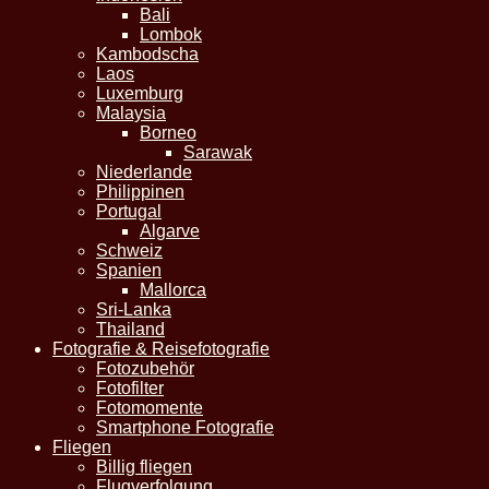
Bali
Lombok
Kambodscha
Laos
Luxemburg
Malaysia
Borneo
Sarawak
Niederlande
Philippinen
Portugal
Algarve
Schweiz
Spanien
Mallorca
Sri-Lanka
Thailand
Fotografie & Reisefotografie
Fotozubehör
Fotofilter
Fotomomente
Smartphone Fotografie
Fliegen
Billig fliegen
Flugverfolgung