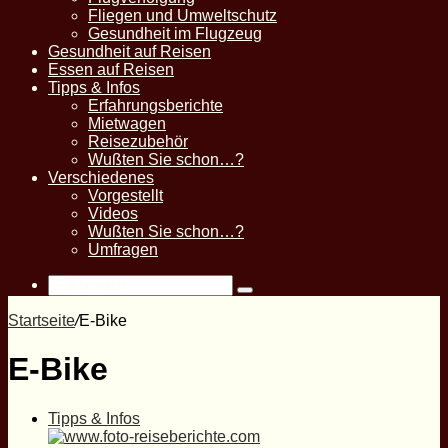
Fliegen und Umweltschutz
Gesundheit im Flugzeug
Gesundheit auf Reisen
Essen auf Reisen
Tipps & Infos
Erfahrungsberichte
Mietwagen
Reisezubehör
Wußten Sie schon…?
Verschiedenes
Vorgestellt
Videos
Wußten Sie schon…?
Umfragen
Suche
nach
Startseite
/
E-Bike
E-Bike
Tipps & Infos