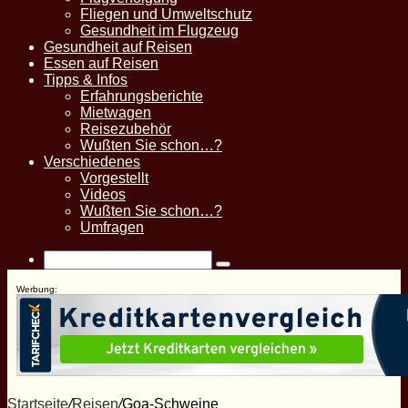
Fliegen und Umweltschutz
Gesundheit im Flugzeug
Gesundheit auf Reisen
Essen auf Reisen
Tipps & Infos
Erfahrungsberichte
Mietwagen
Reisezubehör
Wußten Sie schon…?
Verschiedenes
Vorgestellt
Videos
Wußten Sie schon…?
Umfragen
Suche
nach
Werbung:
Startseite
/
Reisen
/
Goa-Schweine