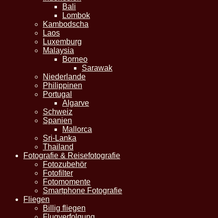
Bali
Lombok
Kambodscha
Laos
Luxemburg
Malaysia
Borneo
Sarawak
Niederlande
Philippinen
Portugal
Algarve
Schweiz
Spanien
Mallorca
Sri-Lanka
Thailand
Fotografie & Reisefotografie
Fotozubehör
Fotofilter
Fotomomente
Smartphone Fotografie
Fliegen
Billig fliegen
Flugverfolgung