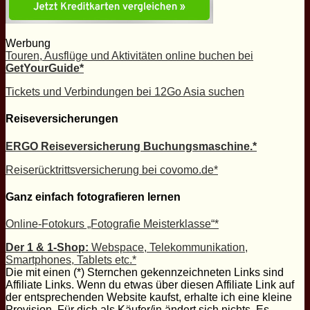
Werbung
Touren, Ausflüge und Aktivitäten online buchen bei
GetYourGuide*
Tickets und Verbindungen bei 12Go Asia suchen
Reiseversicherungen
ERGO Reiseversicherung Buchungsmaschine.*
Reiserücktrittsversicherung bei covomo.de*
Ganz einfach fotografieren lernen
Online-Fotokurs „Fotografie Meisterklasse“*
Der 1 & 1-Shop:
Webspace, Telekommunikation,
Smartphones, Tablets etc.*
Die mit einen (*) Sternchen gekennzeichneten Links sind
Affiliate Links. Wenn du etwas über diesen Affiliate Link auf
der entsprechenden Website kaufst, erhalte ich eine kleine
Provision. Für dich als Käufer/in ändert sich nichts. Es