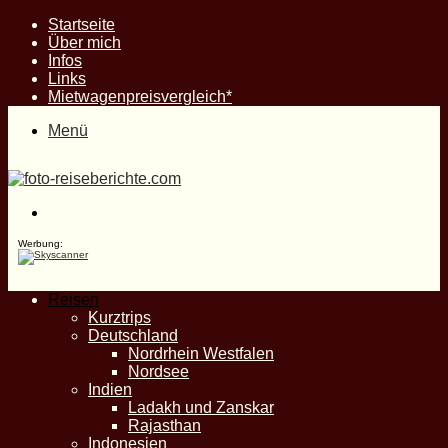
Startseite
Über mich
Infos
Links
Mietwagenpreisvergleich*
Menü
Suche
nach
Werbung:
Reisen
Kurztrips
Deutschland
Nordrhein Westfalen
Nordsee
Indien
Ladakh und Zanskar
Rajasthan
Indonesien