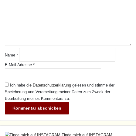
m
e
n
t
a
r
*
Name
*
E-Mail-Adresse
*
Ich habe die
Datenschutzerklärung
gelesen und stimme der
Speicherung und Verarbeitung meiner Daten zum Zweck der
Bearbeitung meines Kommentars zu.
Finde mich auf INSTAGRAM