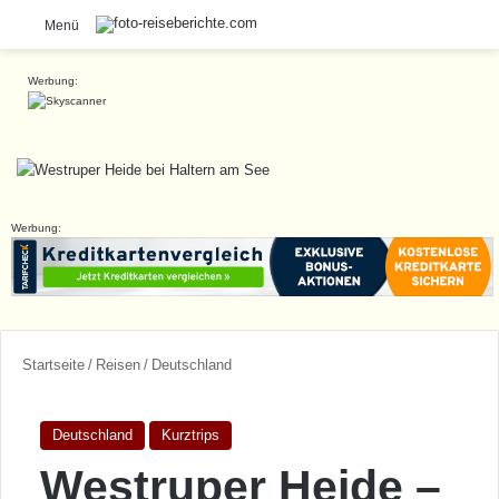
S
Menü
Werbung:
Werbung:
Startseite
/
Reisen
/
Deutschland
Deutschland
Kurztrips
Westruper Heide –