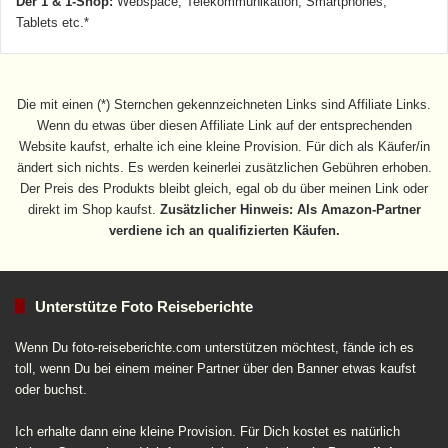
Der 1 & 1-Shop:
Webspace, Telekommunikation, Smartphones,
Tablets etc.*
Die mit einen (*) Sternchen gekennzeichneten Links sind Affiliate Links.
Wenn du etwas über diesen Affiliate Link auf der entsprechenden
Website kaufst, erhalte ich eine kleine Provision. Für dich als Käufer/in
ändert sich nichts. Es werden keinerlei zusätzlichen Gebühren erhoben.
Der Preis des Produkts bleibt gleich, egal ob du über meinen Link oder
direkt im Shop kaufst.
Zusätzlicher Hinweis: Als Amazon-Partner
verdiene ich an qualifizierten Käufen.
Unterstütze Foto Reiseberichte
Wenn Du foto-reiseberichte.com unterstützen möchtest, fände ich es
toll, wenn Du bei einem meiner Partner über den Banner etwas kaufst
oder buchst.
Ich erhalte dann eine kleine Provision. Für Dich kostet es natürlich