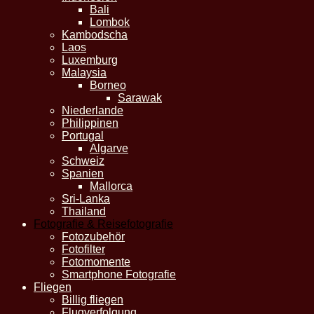
Bali
Lombok
Kambodscha
Laos
Luxemburg
Malaysia
Borneo
Sarawak
Niederlande
Philippinen
Portugal
Algarve
Schweiz
Spanien
Mallorca
Sri-Lanka
Thailand
Fotografie & Reisefotografie
Fotozubehör
Fotofilter
Fotomomente
Smartphone Fotografie
Fliegen
Billig fliegen
Flugverfolgung