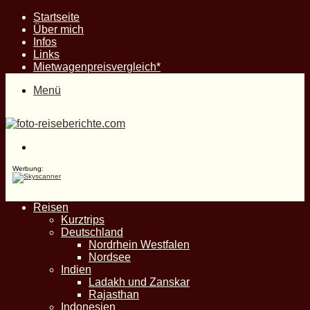
Startseite
Über mich
Infos
Links
Mietwagenpreisvergleich*
Menü
Suche
nach
Werbung:
Reisen
Kurztrips
Deutschland
Nordrhein Westfalen
Nordsee
Indien
Ladakh und Zanskar
Rajasthan
Indonesien