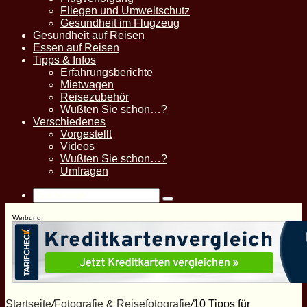
Fliegen und Umweltschutz
Gesundheit im Flugzeug
Gesundheit auf Reisen
Essen auf Reisen
Tipps & Infos
Erfahrungsberichte
Mietwagen
Reisezubehör
Wußten Sie schon…?
Verschiedenes
Vorgestellt
Videos
Wußten Sie schon…?
Umfragen
Suche
nach
Werbung:
Startseite
/
Fotografie & Reisefotografie
/
10 Tipps für