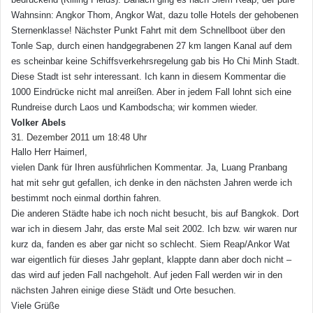
Wahnsinn: Angkor Thom, Angkor Wat, dazu tolle Hotels der gehobenen
Sternenklasse! Nächster Punkt Fahrt mit dem Schnellboot über den
Tonle Sap, durch einen handgegrabenen 27 km langen Kanal auf dem
es scheinbar keine Schiffsverkehrsregelung gab bis Ho Chi Minh Stadt.
Diese Stadt ist sehr interessant. Ich kann in diesem Kommentar die
1000 Eindrücke nicht mal anreißen. Aber in jedem Fall lohnt sich eine
Rundreise durch Laos und Kambodscha; wir kommen wieder.
Volker Abels
s
31. Dezember 2011 um 18:48 Uhr
a
Hallo Herr Haimerl,
g
t
vielen Dank für Ihren ausführlichen Kommentar. Ja, Luang Pranbang
:
hat mit sehr gut gefallen, ich denke in den nächsten Jahren werde ich
bestimmt noch einmal dorthin fahren.
Die anderen Städte habe ich noch nicht besucht, bis auf Bangkok. Dort
war ich in diesem Jahr, das erste Mal seit 2002. Ich bzw. wir waren nur
kurz da, fanden es aber gar nicht so schlecht. Siem Reap/Ankor Wat
war eigentlich für dieses Jahr geplant, klappte dann aber doch nicht –
das wird auf jeden Fall nachgeholt. Auf jeden Fall werden wir in den
nächsten Jahren einige diese Städt und Orte besuchen.
Viele Grüße