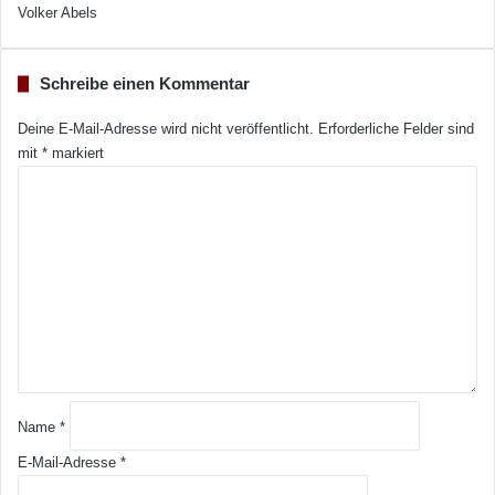
Volker Abels
Schreibe einen Kommentar
Deine E-Mail-Adresse wird nicht veröffentlicht.
Erforderliche Felder sind
mit
*
markiert
K
o
m
m
e
n
t
a
r
*
Name
*
E-Mail-Adresse
*