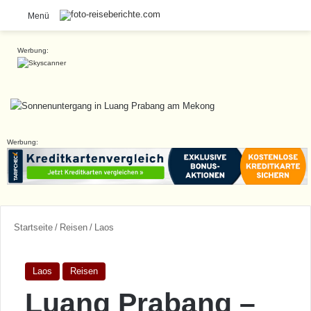
S
Menü
Werbung:
Werbung:
Startseite
/
Reisen
/
Laos
Laos
Reisen
Luang Prabang –