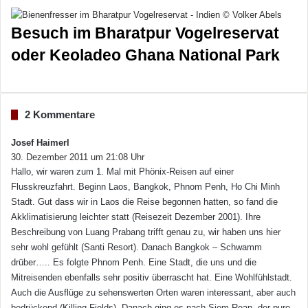
Besuch im Bharatpur Vogelreservat
oder Keoladeo Ghana National Park
2 Kommentare
Josef Haimerl
s
30. Dezember 2011 um 21:08 Uhr
a
Hallo, wir waren zum 1. Mal mit Phönix-Reisen auf einer
g
t
Flusskreuzfahrt. Beginn Laos, Bangkok, Phnom Penh, Ho Chi Minh
:
Stadt. Gut dass wir in Laos die Reise begonnen hatten, so fand die
Akklimatisierung leichter statt (Reisezeit Dezember 2001). Ihre
Beschreibung von Luang Prabang trifft genau zu, wir haben uns hier
sehr wohl gefühlt (Santi Resort). Danach Bangkok – Schwamm
drüber….. Es folgte Phnom Penh. Eine Stadt, die uns und die
Mitreisenden ebenfalls sehr positiv überrascht hat. Eine Wohlfühlstadt.
Auch die Ausflüge zu sehenswerten Orten waren interessant, aber auch
bedrückend (Killing Fields). Danach ging es nach Siem Reap, der pure