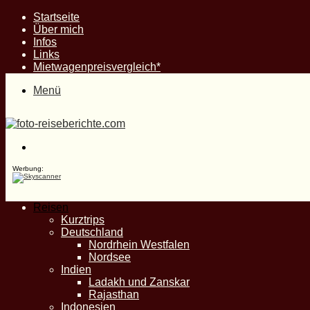
Startseite
Über mich
Infos
Links
Mietwagenpreisvergleich*
Menü
Suche
nach
Werbung:
Reisen
Kurztrips
Deutschland
Nordrhein Westfalen
Nordsee
Indien
Ladakh und Zanskar
Rajasthan
Indonesien