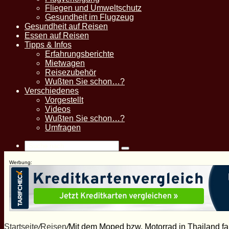
Fliegen und Umweltschutz
Gesundheit im Flugzeug
Gesundheit auf Reisen
Essen auf Reisen
Tipps & Infos
Erfahrungsberichte
Mietwagen
Reisezubehör
Wußten Sie schon…?
Verschiedenes
Vorgestellt
Videos
Wußten Sie schon…?
Umfragen
Suche
nach
Werbung:
Startseite
/
Reisen
/
Mit dem Moped bzw. Motorrad in Thailand f