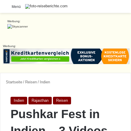
S
Menü
Werbung:
Werbung:
Startseite
/
Reisen
/
Indien
Indien
Rajasthan
Reisen
Pushkar Fest in
Indien – 3 Videos