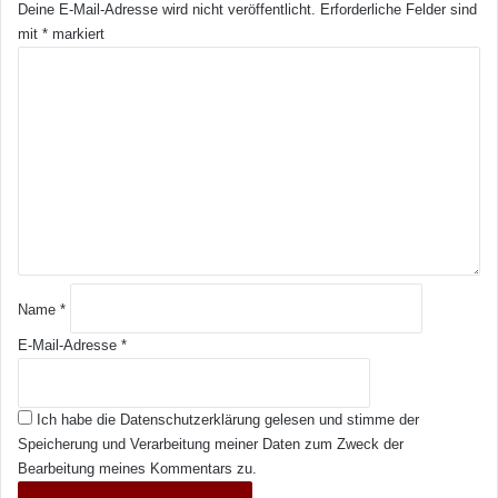
Deine E-Mail-Adresse wird nicht veröffentlicht.
Erforderliche Felder sind
mit
*
markiert
K
o
m
m
e
n
t
a
r
*
Name
*
E-Mail-Adresse
*
Ich habe die
Datenschutzerklärung
gelesen und stimme der
Speicherung und Verarbeitung meiner Daten zum Zweck der
Bearbeitung meines Kommentars zu.