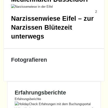
2
Narzissenwiese Eifel – zur
Narzissen Blütezeit
unterwegs
Fotografieren
Vorheri
Seite
Nächst
Seite
Erfahrungsberichte
Erfahrungsberichte