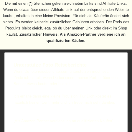
Die mit einen (*) Sternchen gekennzeichneten Links sind Affiliate Links.
Wenn du etwas über diesen Affiliate Link auf der entsprechenden Website
kaufst, erhalte ich eine kleine Provision. Für dich als Käufer/in ändert sich
nichts. Es werden keinerlei zusätzlichen Gebühren erhoben. Der Preis des
Produkts bleibt gleich, egal ob du über meinen Link oder direkt im Shop
kaufst.
Zusätzlicher Hinweis: Als Amazon-Partner verdiene ich an
qualifizierten Käufen.
Unterstütze Foto Reiseberichte
Wenn Du foto-reiseberichte.com unterstützen möchtest,
fände ich es toll, wenn Du bei einem meiner Partner über den
Banner etwas kaufst oder buchst.
Ich erhalte dann eine kleine Provision. Für Dich kostet es
natürlich keinen Cent mehr und ich freue mich sehr darüber.
*= Partnerlinks
**= PR-Information
„Als Amazon-Partner verdiene ich an qualifizierten Käufen“