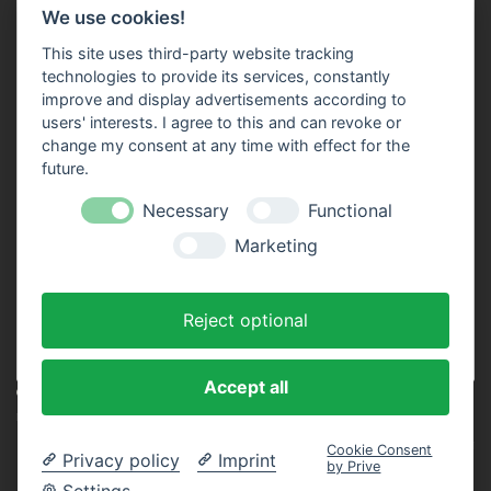
We use cookies!
This site uses third-party website tracking
technologies to provide its services, constantly
improve and display advertisements according to
users' interests. I agree to this and can revoke or
change my consent at any time with effect for the
future.
Necessary
Functional
Marketing
Zum Mietwagen Preisvergleich!*
Reject optional
Reisepartner finden
Accept all
© Copyright 2010 - 2026, All Rights Reserved |
foto-
reiseberichte.com
Impressum
&
Datenschutzerklärung
Cookie Consent
Privacy policy
Imprint
by Prive
Cookie-Einstellungen ändern
Settings