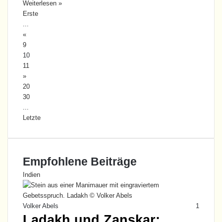
Weiterlesen »
Erste
...
«
9
10
11
»
20
30
...
Letzte
Empfohlene Beiträge
Indien
Volker Abels
1
Ladakh und Zanskar: